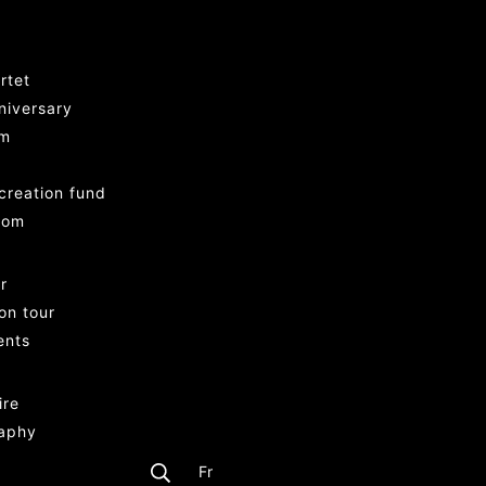
rtet
niversary
am
creation fund
oom
r
on tour
ents
ire
aphy
Fr