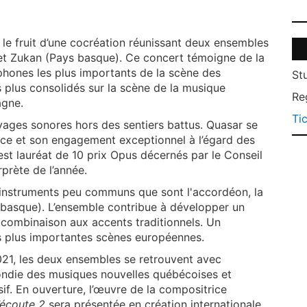
le fruit d’une cocréation réunissant deux ensembles
 et Zukan (Pays basque). Ce concert témoigne de la
phones les plus importants de la scène des
St
s plus consolidés sur la scène de la musique
Re
agne.
Ti
ages sonores hors des sentiers battus. Quasar se
ace et son engagement exceptionnel à l’égard des
t lauréat de 10 prix Opus décernés par le Conseil
rprète de l’année.
instruments peu communs que sont l'accordéon, la
le basque). L’ensemble contribue à développer un
 combinaison aux accents traditionnels. Un
es plus importantes scènes européennes.
21, les deux ensembles se retrouvent avec
ondie des musiques nouvelles québécoises et
f. En ouverture, l’œuvre de la compositrice
écoute 2
sera présentée en création internationale.