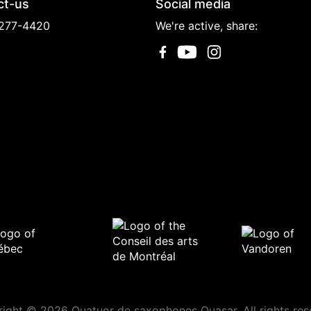
ct-us
Social media
277-4420
We're active, share:
ight © 2026 Quatuor de saxophones Quasar. All rights res