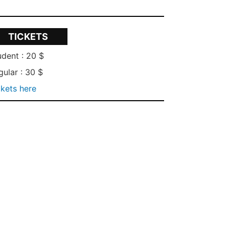
TICKETS
udent : 20 $
gular : 30 $
ckets here