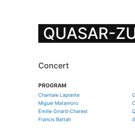
QUASAR-ZU
Concert
PROGRAM
Chantale Laplante
C
Miguel Matamoro
C
Émilie Girard-Charest
Q
Francis Battah
S