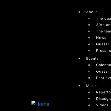
About
The qua
30th an
The te
News
Quasar 
Press r
Events
Calenda
Quasar 
Past ev
Music
Reperto
Discogr
Videos