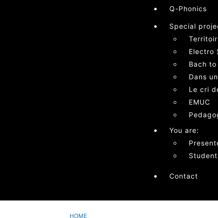
Q-Phonics
Special proje
Territoi
Electro 
Bach to
Dans un
Le cri 
EMUC
Pedagog
You are:
Present
Student
Contact
HOME