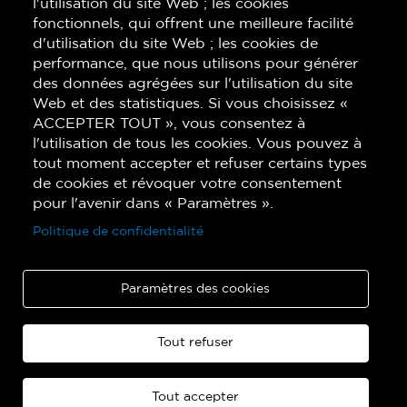
l'utilisation du site Web ; les cookies
fonctionnels, qui offrent une meilleure facilité
d'utilisation du site Web ; les cookies de
performance, que nous utilisons pour générer
des données agrégées sur l'utilisation du site
Web et des statistiques. Si vous choisissez «
ACCEPTER TOUT », vous consentez à
l'utilisation de tous les cookies. Vous pouvez à
tout moment accepter et refuser certains types
de cookies et révoquer votre consentement
pour l'avenir dans « Paramètres ».
Politique de confidentialité
Paramètres des cookies
Copyright © 2026 Quatuor de saxophones Quasar.
Tout refuser
Tous droits réservés.
Politique de confidentialité
-
Conditions d'utilisation
Tout accepter
Un site réalisé par
Percumédia