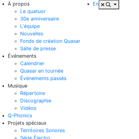
À propos
En
Le quatuor
30e anniversaire
L'équipe
Nouvelles
Fonds de création Quasar
Salle de presse
Événements
Calendrier
Quasar en tournée
Événements passés
Musique
Répertoire
Discographie
Vidéos
Q-Phonics
Projets spéciaux
Territoires Sonores
Série Électro