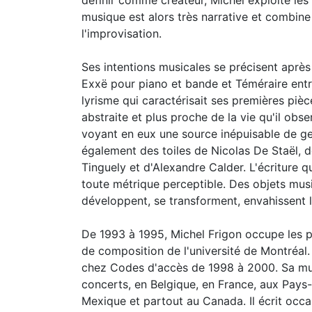
définir comme créateur, Michel exploite les
musique est alors très narrative et combine 
l'improvisation.
Ses intentions musicales se précisent aprè
Exxë pour piano et bande et Téméraire entre
lyrisme qui caractérisait ses premières piè
abstraite et plus proche de la vie qu'il obs
voyant en eux une source inépuisable de gest
également des toiles de Nicolas De Staël, 
Tinguely et d'Alexandre Calder. L'écriture
toute métrique perceptible. Des objets m
développent, se transforment, envahissent l
De 1993 à 1995, Michel Frigon occupe les p
de composition de l'université de Montréal
chez Codes d'accès de 1998 à 2000. Sa musi
concerts, en Belgique, en France, aux Pays-
Mexique et partout au Canada. Il écrit occ