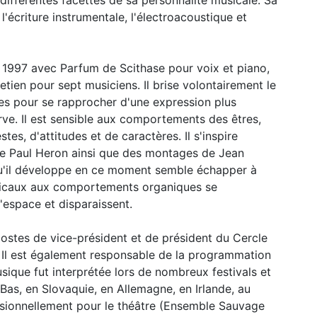
 différentes facettes de sa personnalité musicale. Sa
l'écriture instrumentale, l'électroacoustique et
s 1997 avec Parfum de Scithase pour voix et piano,
tien pour sept musiciens. Il brise volontairement le
ces pour se rapprocher d'une expression plus
erve. Il est sensible aux comportements des êtres,
es, d'attitudes et de caractères. Il s'inspire
de Paul Heron ainsi que des montages de Jean
 qu'il développe en ce moment semble échapper à
usicaux aux comportements organiques se
'espace et disparaissent.
ostes de vice-président et de président du Cercle
. Il est également responsable de la programmation
que fut interprétée lors de nombreux festivals et
Bas, en Slovaquie, en Allemagne, en Irlande, au
asionnellement pour le théâtre (Ensemble Sauvage