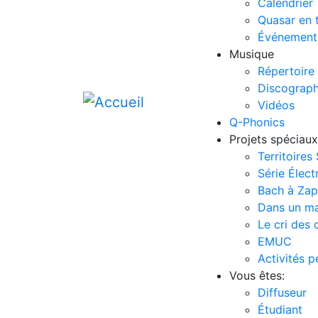
Calendrier
Quasar en 
Événement
Musique
Répertoire
Discograph
Vidéos
Q-Phonics
Projets spéciaux
Territoires
Série Élect
Bach à Za
Dans un m
Le cri des 
EMUC
Activités 
Vous êtes:
Diffuseur
Étudiant