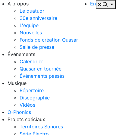
À propos
En
Le quatuor
30e anniversaire
L'équipe
Nouvelles
Fonds de création Quasar
Salle de presse
Événements
Calendrier
Quasar en tournée
Événements passés
Musique
Répertoire
Discographie
Vidéos
Q-Phonics
Projets spéciaux
Territoires Sonores
Série Électro