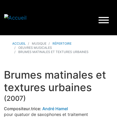
ACCUEIL
MUSIQUE
RÉPERTOIRE
OEUVRES MUSICALES
BRUMES MATINALES ET TEXTURES URBAINES
Brumes matinales et
textures urbaines
(
2007
)
Compositeur.trice:
André Hamel
pour quatuor de saxophones et traitement