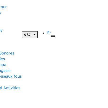
tour
s
hy
Fr
 Sonores
ies
appa
agasin
oiseaux fous
 Activities