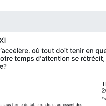
XI
accélère, où tout doit tenir en qu
tre temps d'attention se rétréci
ée?
T
2
Es
s sous forme de table ronde, et adressent des