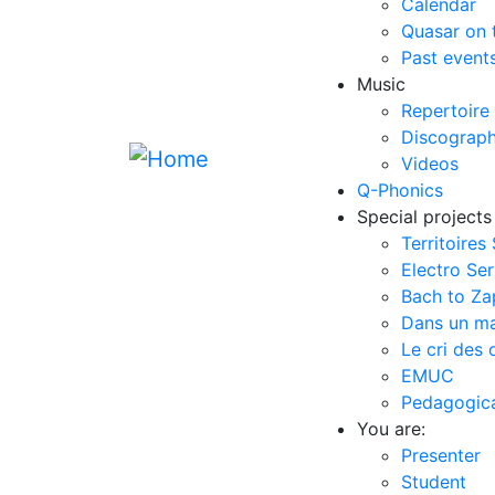
Calendar
Quasar on 
Past event
Music
Repertoire
Discograp
Videos
Q-Phonics
Special projects
Territoires
Electro Ser
Bach to Z
Dans un m
Le cri des 
EMUC
Pedagogical
You are:
Presenter
Student