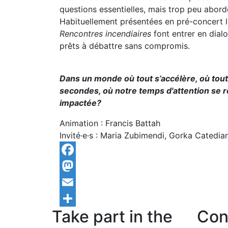
questions essentielles, mais trop peu abord
Habituellement présentées en pré-concert 
Rencontres incendiaires
font entrer en dial
prêts à débattre sans compromis.
Dans un monde où tout s’accélère, où tout
secondes, où notre temps d'attention se r
impactée?
Animation : Francis Battah
Invité·e·s : Maria Zubimendi, Gorka Catediano
Facebook
Mastodon
Email
Take part in the
Con
Share