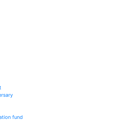
t
ersary
ation fund
m