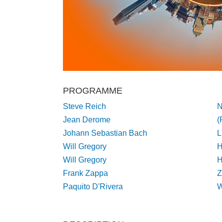
PROGRAMME
Steve Reich
N
Jean Derome
(
Johann Sebastian Bach
L
Will Gregory
H
Will Gregory
H
Frank Zappa
Z
Paquito D'Rivera
W