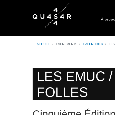
À prop
ACCUEIL
ÉVÉNEMENTS
CALENDRIER
LES
LES EMUC 
FOLLES
Cinquième Éditio