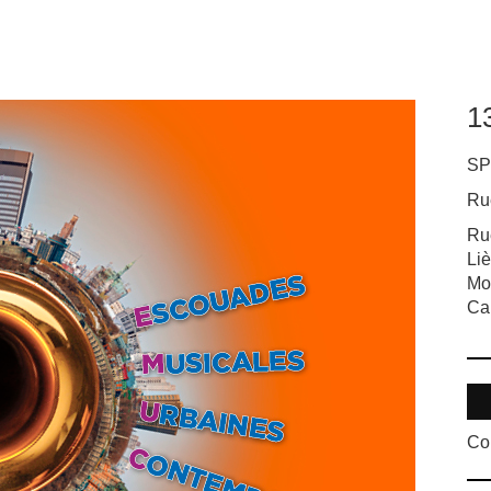
1
SP
Ru
Ru
Li
Mo
Ca
Con