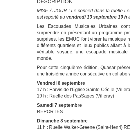
DESCRIPTION
MISE À JOUR : Le concert dans la ruelle Les
est reporté au
vendredi 13 septembre 19 h
à
Les Escouades Musicales Urbaines conte
surprendre en présentant un programme prof
surprises, les EMUC font vibrer la musique 
différents quartiers et lieux publics allant 
véritable voyage, une escapade musicale r
monde.
Pour cette cinquième édition, Quasar prése
une troisième année consécutive en collabora
Vendredi 6 septembre
17 h : Parvis de l'Église Sainte-Cécile (Viller
19 h : Ruelle des PasSages (Villeray)
Samedi 7 septembre
REPORTÉS
Dimanche 8 septembre
11 h : Ruelle Walker-Greene (Saint-Henri)