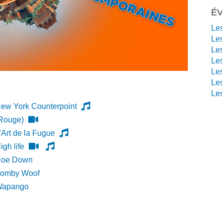
É
Le
Le
Le
Le
Le
Le
Le
ew York Counterpoint
Rouge)
'Art de la Fugue
igh life
oe Down
omby Woof
apango