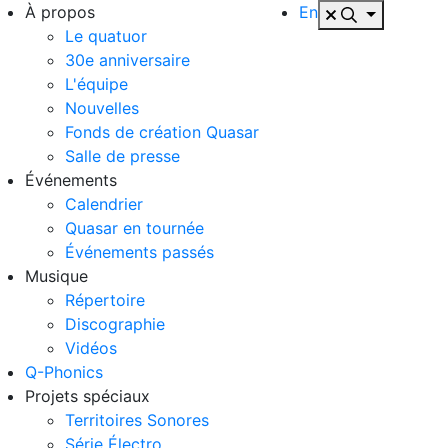
À propos
En
Le quatuor
30e anniversaire
L'équipe
Nouvelles
Fonds de création Quasar
Salle de presse
Événements
Calendrier
Quasar en tournée
Événements passés
Musique
Répertoire
Discographie
Vidéos
Q-Phonics
Projets spéciaux
Territoires Sonores
Série Électro