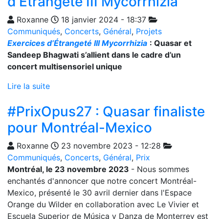
d’Étrangeté III Mycorrhizia
Roxanne
18 janvier 2024 - 18:37
Communiqués
,
Concerts
,
Général
,
Projets
Exercices d’Étrangeté III Mycorrhizia
: Quasar et
Sandeep Bhagwati s’allient dans le cadre d’un
concert multisensoriel unique
Lire la suite
#PrixOpus27 : Quasar finaliste
pour Montréal-Mexico
Roxanne
23 novembre 2023 - 12:28
Communiqués
,
Concerts
,
Général
,
Prix
Montréal, le 23 novembre 2023
-
Nous sommes
enchantés d'annoncer que notre concert Montréal-
Mexico, présenté le 30 avril dernier dans l'Espace
Orange du Wilder en collaboration avec
Le Vivier
et
Escuela Superior de Música y Danza de Monterrey
est