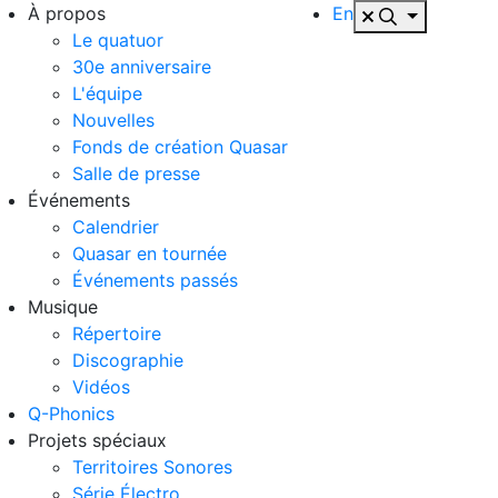
À propos
En
Le quatuor
30e anniversaire
L'équipe
Nouvelles
Fonds de création Quasar
Salle de presse
Événements
Calendrier
Quasar en tournée
Événements passés
Musique
Répertoire
Discographie
Vidéos
Q-Phonics
Projets spéciaux
Territoires Sonores
Série Électro