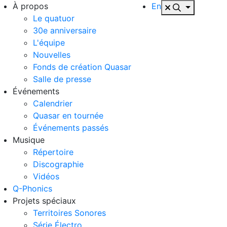
À propos
En
Le quatuor
30e anniversaire
L'équipe
Nouvelles
Fonds de création Quasar
Salle de presse
Événements
Calendrier
Quasar en tournée
Événements passés
Musique
Répertoire
Discographie
Vidéos
Q-Phonics
Projets spéciaux
Territoires Sonores
Série Électro