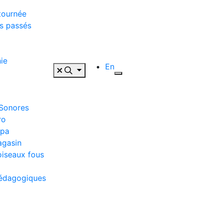
tournée
s passés
ie
En
 Sonores
ro
ppa
agasin
oiseaux fous
pédagogiques