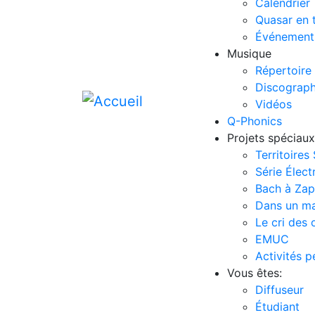
Calendrier
Quasar en 
Événement
Musique
Répertoire
Discograph
Vidéos
Q-Phonics
Projets spéciaux
Territoires
Série Élect
Bach à Za
Dans un m
Le cri des 
EMUC
Activités 
Vous êtes:
Diffuseur
Étudiant