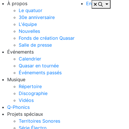
À propos
En
Le quatuor
30e anniversaire
L'équipe
Nouvelles
Fonds de création Quasar
Salle de presse
Événements
Calendrier
Quasar en tournée
Événements passés
Musique
Répertoire
Discographie
Vidéos
Q-Phonics
Projets spéciaux
Territoires Sonores
Série Électro