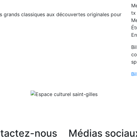
Me
tx
s grands classiques aux découvertes originales pour
Me
Ét
En
Bi
co
sp
Bi
tactez-nous
Médias sociau