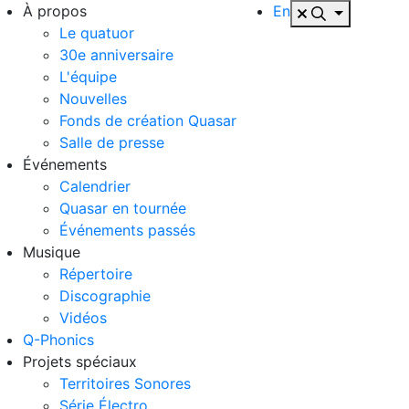
À propos
En
Le quatuor
30e anniversaire
L'équipe
Nouvelles
Fonds de création Quasar
Salle de presse
Événements
Calendrier
Quasar en tournée
Événements passés
Musique
Répertoire
Discographie
Vidéos
Q-Phonics
Projets spéciaux
Territoires Sonores
Série Électro