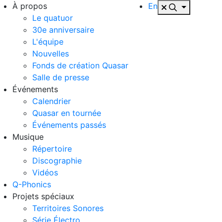
À propos
En
Le quatuor
30e anniversaire
L'équipe
Nouvelles
Fonds de création Quasar
Salle de presse
Événements
Calendrier
Quasar en tournée
Événements passés
Musique
Répertoire
Discographie
Vidéos
Q-Phonics
Projets spéciaux
Territoires Sonores
Série Électro