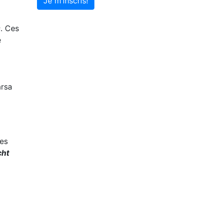
Je m’inscris!
s
. Ces
e
arsa
les
cht