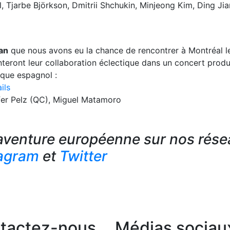
l, Tjarbe Björkson, Dmitrii Shchukin, Minjeong Kim, Ding Ji
an
que nous avons eu la chance de rencontrer à Montréal l
teront leur collaboration éclectique dans un concert produ
sque espagnol :
ils
fer Pelz (QC), Miguel Matamoro
aventure européenne sur nos rés
tagram
et
Twitter
tactez-nous
Médias sociau