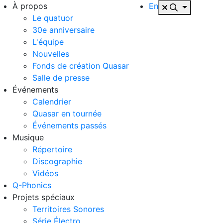
À propos
En
Le quatuor
30e anniversaire
L'équipe
Nouvelles
Fonds de création Quasar
Salle de presse
Événements
Calendrier
Quasar en tournée
Événements passés
Musique
Répertoire
Discographie
Vidéos
Q-Phonics
Projets spéciaux
Territoires Sonores
Série Électro