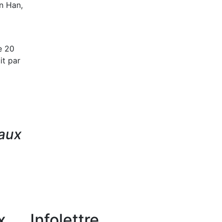
an Han,
e 20
it par
eaux
x
Infolettre