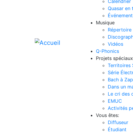
Calendrier
Quasar en 
Événement
Musique
Répertoire
Discograph
Vidéos
Q-Phonics
Projets spéciaux
Territoires
Série Élect
Bach à Za
Dans un m
Le cri des 
EMUC
Activités 
Vous êtes:
Diffuseur
Étudiant