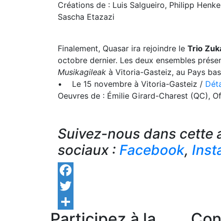
Créations de : Luis Salgueiro, Philipp Henke
Sascha Etazazi
Finalement, Quasar ira rejoindre le
Trio Zuk
octobre dernier. Les deux ensembles présen
Musikagileak
à Vitoria-Gasteiz, au Pays ba
• Le 15 novembre à Vitoria-Gasteiz /
Déta
Oeuvres de : Émilie Girard-Charest (QC), O
Suivez-nous dans cette 
sociaux :
Facebook
,
Ins
Facebook
Twitter
Participez à la
Con
Share