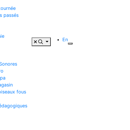
tournée
s passés
ie
En
 Sonores
ro
ppa
agasin
oiseaux fous
pédagogiques