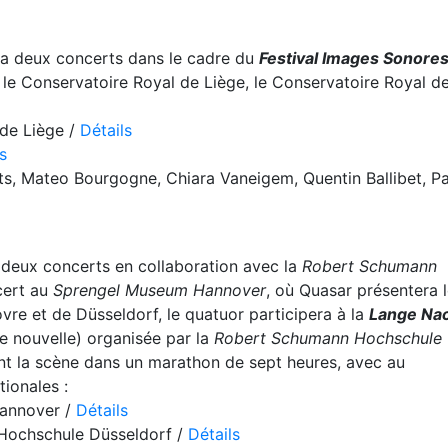
ra deux concerts dans le cadre du
Festival Images Sonore
e le Conservatoire Royal de Liège, le Conservatoire Royal d
de Liège /
Détails
s
rts, Mateo Bourgogne, Chiara Vaneigem, Quentin Ballibet, P
 deux concerts en collaboration avec la
Robert Schumann
ncert au
Sprengel Museum Hannover
, où Quasar présentera 
re et de Düsseldorf, le quatuor participera à la
Lange Na
e nouvelle) organisée par la
Robert Schumann Hochschule
nt la scène dans un marathon de sept heures, avec au
ionales :
annover /
Détails
Hochschule Düsseldorf /
Détails