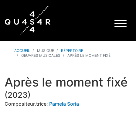
ACCUEIL
MUSIQUE
RÉPERTOIRE
OEUVRES MUSICALES
APRÈS LE MOMENT FIXÉ
Après le moment fixé
(
2023
)
Compositeur.trice:
Pamela Soria