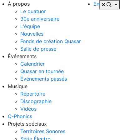
À propos
En
Le quatuor
30e anniversaire
L'équipe
Nouvelles
Fonds de création Quasar
Salle de presse
Événements
Calendrier
Quasar en tournée
Événements passés
Musique
Répertoire
Discographie
Vidéos
Q-Phonics
Projets spéciaux
Territoires Sonores
Série Électro