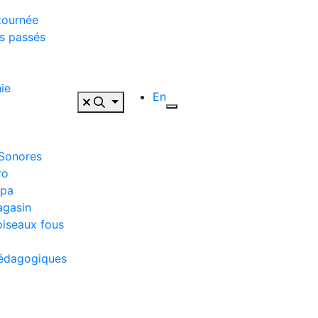
tournée
s passés
ie
En
 Sonores
ro
ppa
agasin
oiseaux fous
pédagogiques