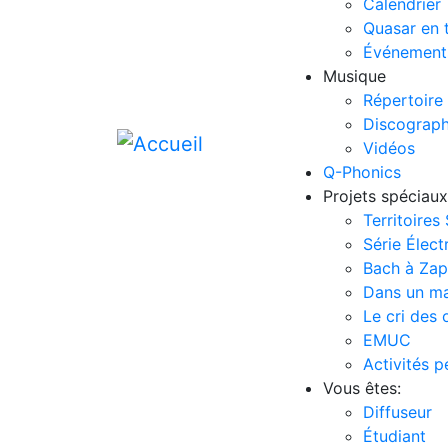
Calendrier
Quasar en 
Événement
Musique
Répertoire
Discograph
Vidéos
Q-Phonics
Projets spéciaux
Territoires
Série Élect
Bach à Za
Dans un m
Le cri des 
EMUC
Activités 
Vous êtes:
Diffuseur
Étudiant