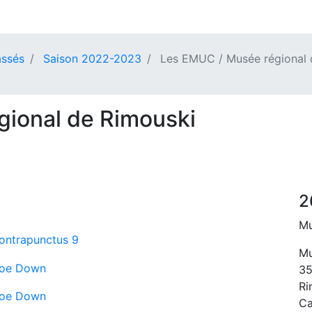
ssés
Saison 2022-2023
Les EMUC / Musée régional 
ional de Rimouski
2
Mu
ontrapunctus 9
Mu
oe Down
35
Ri
oe Down
C