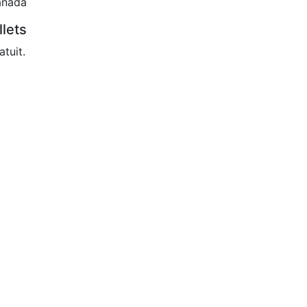
anada
llets
atuit.