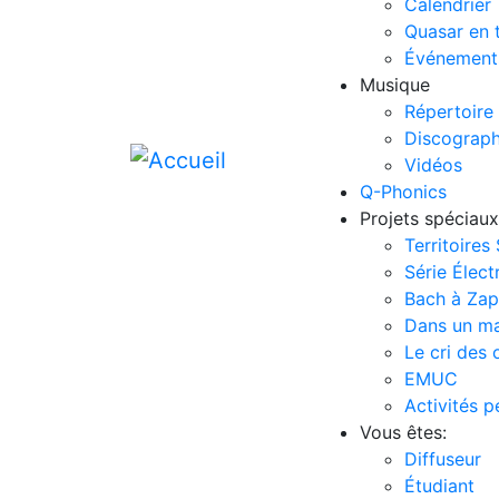
Calendrier
Quasar en 
Événement
Musique
Répertoire
Discograph
Vidéos
Q-Phonics
Projets spéciaux
Territoires
Série Élect
Bach à Za
Dans un m
Le cri des 
EMUC
Activités 
Vous êtes:
Diffuseur
Étudiant