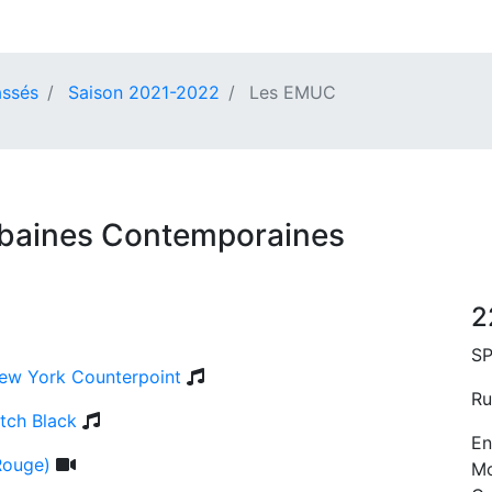
ssés
Saison 2021-2022
Les EMUC
baines Contemporaines
2
S
ew York Counterpoint
Ru
itch Black
En
Rouge)
Mo