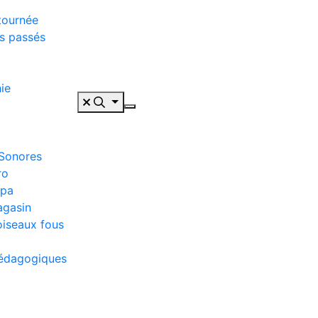
tournée
s passés
ie
 Sonores
ro
ppa
agasin
oiseaux fous
pédagogiques