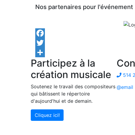
Nos partenaires pour l'événement
Facebook
Twitter
Participez à la
Con
Share
création musicale
514 
Soutenez le travail des compositeurs
@email
qui bâtissent le répertoire
d'aujourd'hui et de demain.
Cliquez ici!