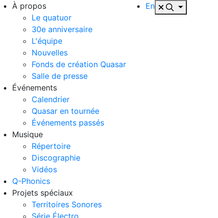
À propos
En
Le quatuor
30e anniversaire
L'équipe
Nouvelles
Fonds de création Quasar
Salle de presse
Événements
Calendrier
Quasar en tournée
Événements passés
Musique
Répertoire
Discographie
Vidéos
Q-Phonics
Projets spéciaux
Territoires Sonores
Série Électro