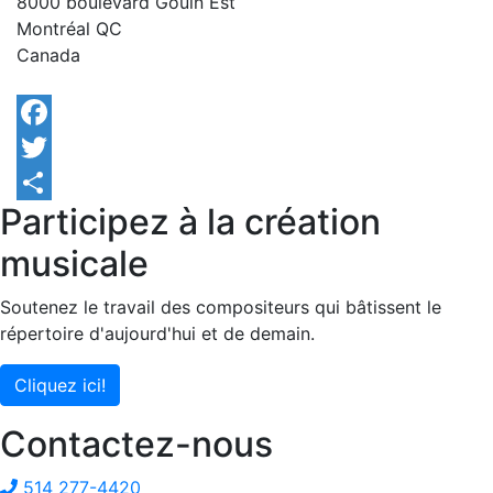
8000 boulevard Gouin Est
Montréal
QC
Canada
Facebook
Twitter
Participez à la création
Share
musicale
Soutenez le travail des compositeurs qui bâtissent le
répertoire d'aujourd'hui et de demain.
Cliquez ici!
Contactez-nous
514 277-4420