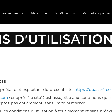
Événements
Musique
Q-Phonics
Projets spécia
S D'UTILISATIO
018
priétaire et exploitant du présent site,
https://quasar4.c
.com
(ci-après "le site") est assujettie aux conditions qui s
eptez pas entièrement, sans limite ni réserve.
les conditions d'utilisation à tout moment et sans préavi