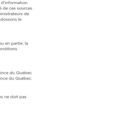
 d'information
té de ces sources.
inistrateurs de
endossons le
u en partie, la
Conditions
ovince du Québec
ovince du Québec.
ns ne doit pas