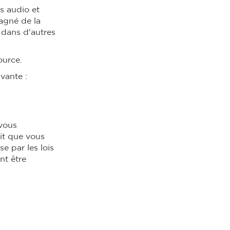
rs audio et
agné de la
 dans d'autres
ource.
vante :
 vous
it que vous
e par les lois
nt être