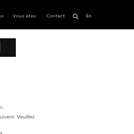
ux
Vous êtes:
Contact
En
N
om
.
uivent. Veuillez
s.