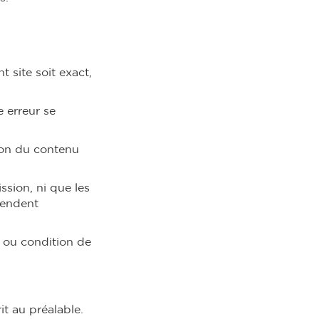
 site soit exact,
 erreur se
ion du contenu
ssion, ni que les
 rendent
e ou condition de
it au préalable.