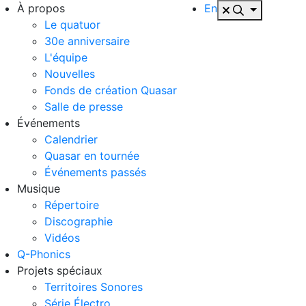
À propos
En
Le quatuor
30e anniversaire
L'équipe
Nouvelles
Fonds de création Quasar
Salle de presse
Événements
Calendrier
Quasar en tournée
Événements passés
Musique
Répertoire
Discographie
Vidéos
Q-Phonics
Projets spéciaux
Territoires Sonores
Série Électro