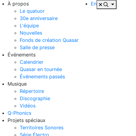
À propos
En
Le quatuor
30e anniversaire
L'équipe
Nouvelles
Fonds de création Quasar
Salle de presse
Événements
Calendrier
Quasar en tournée
Événements passés
Musique
Répertoire
Discographie
Vidéos
Q-Phonics
Projets spéciaux
Territoires Sonores
Série Électro