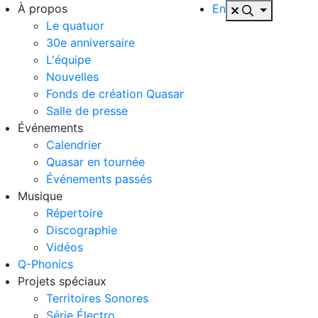
À propos
En
Le quatuor
30e anniversaire
L'équipe
Nouvelles
Fonds de création Quasar
Salle de presse
Événements
Calendrier
Quasar en tournée
Événements passés
Musique
Répertoire
Discographie
Vidéos
Q-Phonics
Projets spéciaux
Territoires Sonores
Série Électro