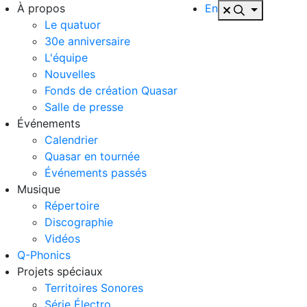
À propos
En
Le quatuor
30e anniversaire
L'équipe
Nouvelles
Fonds de création Quasar
Salle de presse
Événements
Calendrier
Quasar en tournée
Événements passés
Musique
Répertoire
Discographie
Vidéos
Q-Phonics
Projets spéciaux
Territoires Sonores
Série Électro