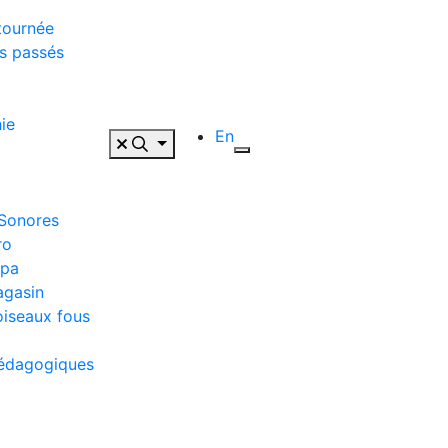
tournée
s passés
ie
En
 Sonores
ro
ppa
agasin
oiseaux fous
pédagogiques