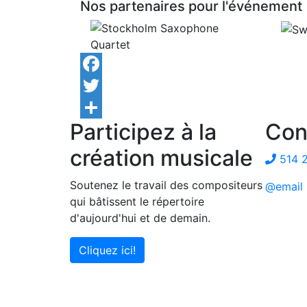
Nos partenaires pour l'événement
Facebook
Twitter
Participez à la
Con
Share
création musicale
514 
Soutenez le travail des compositeurs
@email
qui bâtissent le répertoire
d'aujourd'hui et de demain.
Cliquez ici!