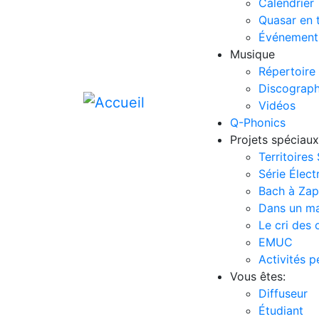
Calendrier
Quasar en 
Événement
Musique
Répertoire
Discograph
Vidéos
Q-Phonics
Projets spéciaux
Territoires
Série Élect
Bach à Za
Dans un m
Le cri des 
EMUC
Activités 
Vous êtes:
Diffuseur
Étudiant