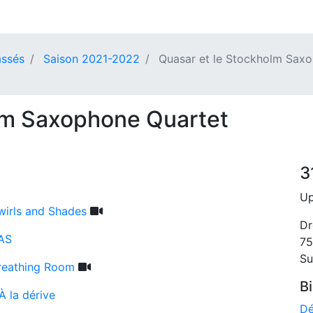
ssés
Saison 2021-2022
Quasar et le Stockholm Sax
lm Saxophone Quartet
3
Up
wirls and Shades
Dr
AS
75
Su
reathing Room
Bi
.À la dérive
Dé