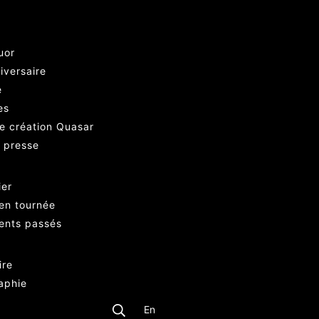
uor
iversaire
e
es
e création Quasar
e presse
ier
en tournée
ents passés
ire
aphie
En