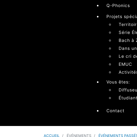
Q-Phonics
Projets spéc
Territoi
Série Él
Bach à
Dans un
Le cri 
EMUC
Activit
Vous êtes:
Diffuse
Étudian
Contact
ACCUEIL
ÉVÉNEMENTS
ÉVÉNEMENTS PASSÉ