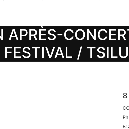
N APRÈS-CONCERT
FESTIVAL / TSIL
8
CO
Phi
B1