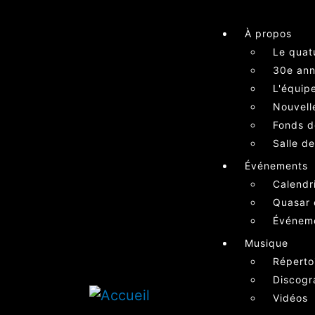
À propos
Le quat
30e ann
L'équip
Nouvell
Fonds d
Salle d
Événements
Calendr
Quasar 
Événem
Musique
Réperto
Discogr
Vidéos