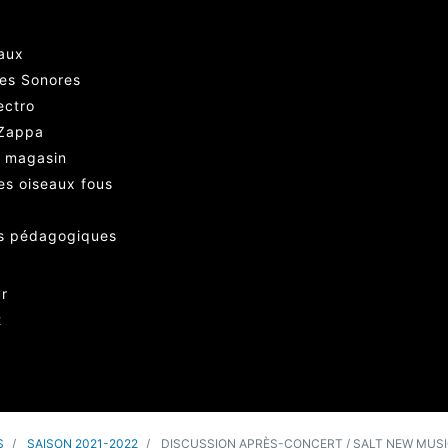
iaux
res Sonores
ectro
 Zappa
 magasin
des oiseaux fous
és pédagogiques
ur
t
S
SAISON 2021-2022
DISCUSSION APRÈS-CONCERT / SALT NEW MUSIC