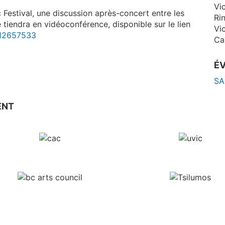
Vic
estival, une discussion après-concert entre les
Ri
 tiendra en vidéoconférence, disponible sur le lien
Vic
012657533
Ca
É
SA
ENT