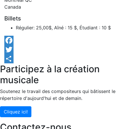
Montréal
QC
Canada
Billets
Régulier: 25,00$, Aîné : 15 $, Étudiant : 10 $
Facebook
Twitter
Participez à la création
Share
musicale
Soutenez le travail des compositeurs qui bâtissent le
répertoire d'aujourd'hui et de demain.
Cliquez ici!
Contactez-nous