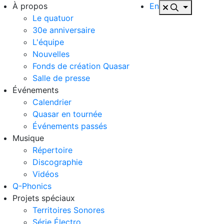
À propos
En
Le quatuor
30e anniversaire
L'équipe
Nouvelles
Fonds de création Quasar
Salle de presse
Événements
Calendrier
Quasar en tournée
Événements passés
Musique
Répertoire
Discographie
Vidéos
Q-Phonics
Projets spéciaux
Territoires Sonores
Série Électro