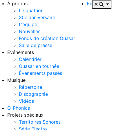
À propos
En
Le quatuor
30e anniversaire
L'équipe
Nouvelles
Fonds de création Quasar
Salle de presse
Événements
Calendrier
Quasar en tournée
Événements passés
Musique
Répertoire
Discographie
Vidéos
Q-Phonics
Projets spéciaux
Territoires Sonores
Série Électro